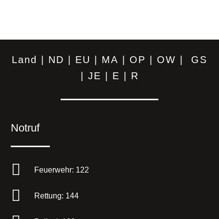
Land
|
ND
|
EU
|
MA
|
OP
|
OW
|
GS
|
JE
|
E
|
R
Notruf

Feuerwehr: 122

Rettung: 144